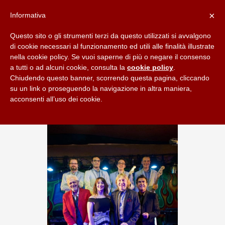
×
Informativa
Questo sito o gli strumenti terzi da questo utilizzati si avvalgono
di cookie necessari al funzionamento ed utili alle finalità illustrate
nella cookie policy. Se vuoi saperne di più o negare il consenso
a tutti o ad alcuni cookie, consulta la
cookie policy
.
Chiudendo questo banner, scorrendo questa pagina, cliccando
su un link o proseguendo la navigazione in altra maniera,
acconsenti all’uso dei cookie.