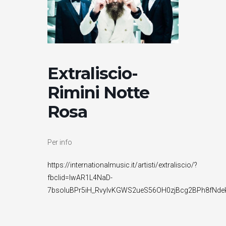
Extraliscio-
Rimini Notte
Rosa
Per info
https://internationalmusic.it/artisti/extraliscio/?
fbclid=IwAR1L4NaD-
7bsoIuBPr5iH_RvyIvKGWS2ueS56OH0zjBcg2BPh8fNde