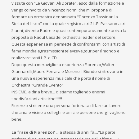
vissute con "Le Giovani Ali Dorate", esco dalla formazione e
vengo coinvolto da Vincenzo Nonni che mi propone di
formare un orchestra denominata "Fiorenzo Tassinari la
Stella del Liscio" con la quale registro altri 2 L.P. Passano altri
5 anni, divento Padre e quasi contemporaneamente arriva la
proposta di Raoul Casadei orchestra leader del settore.
Questa esperienza mi permette di confrontarmi con artisti di
fama mondiale,trasmissioni televisive,tour per il mondo e
realizzare tanti L.P. e CD.
Dopo questa meravigliosa esperienza Fiorenzo,Walter
Giannarelli,Mauro Ferrara e Moreno il Biondo si ritrovano in
una nuova esperienza musicale che porta il nome di
Orchestra "Grande Evento".
INSIEME, a dirla breve... ci stiamo togliendo enormi
soddisfazioni artistiche!!!!!!!
Fiorenzo si ritiene una persona fortunata di fare un lavoro
che ama e vicino a colleghi e amici e persone che gli vogliono
bene.
La frase di Fiorenzo?
...la stessa di anni fà...."La parte