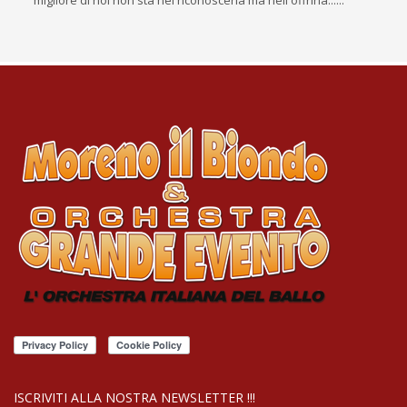
migliore di noi non sta nel riconoscerla ma nell'offrirla......"
ISCRIVITI ALLA NOSTRA NEWSLETTER !!!