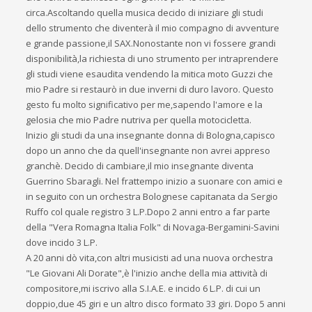
circa.Ascoltando quella musica decido di iniziare gli studi
dello strumento che diventerà il mio compagno di avventure
e grande passione,il SAX.Nonostante non vi fossere grandi
disponibilità,la richiesta di uno strumento per intraprendere
gli studi viene esaudita vendendo la mitica moto Guzzi che
mio Padre si restaurò in due inverni di duro lavoro. Questo
gesto fu molto significativo per me,sapendo l'amore e la
gelosia che mio Padre nutriva per quella motocicletta.
Inizio gli studi da una insegnante donna di Bologna,capisco
dopo un anno che da quell'insegnante non avrei appreso
granchè. Decido di cambiare,il mio insegnante diventa
Guerrino Sbaragli. Nel frattempo inizio a suonare con amici e
in seguito con un orchestra Bolognese capitanata da Sergio
Ruffo col quale registro 3 L.P.Dopo 2 anni entro a far parte
della "Vera Romagna Italia Folk" di Novaga-Bergamini-Savini
dove incido 3 L.P.
A 20 anni dò vita,con altri musicisti ad una nuova orchestra
"Le Giovani Ali Dorate",è l'inizio anche della mia attività di
compositore,mi iscrivo alla S.I.A.E. e incido 6 L.P. di cui un
doppio,due 45 giri e un altro disco formato 33 giri. Dopo 5 anni