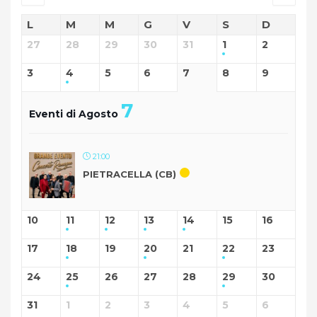
L
M
M
G
V
S
D
27
28
29
30
31
1
2
3
4
5
6
7
8
9
7
Eventi di Agosto
21:00
PIETRACELLA (CB)
10
11
12
13
14
15
16
17
18
19
20
21
22
23
24
25
26
27
28
29
30
31
1
2
3
4
5
6