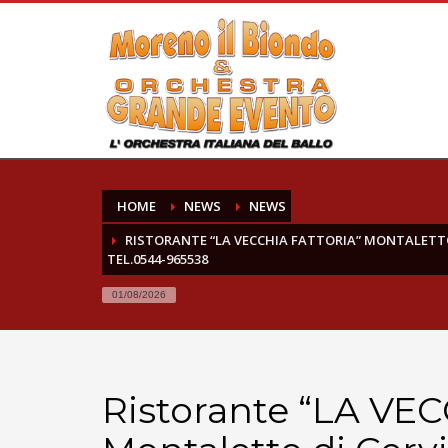
HOME
NEWS
NEWS
RISTORANTE “LA VECCHIA FATTORIA” MONTALETTO D
TEL.0544-965538
01/08/2026
Ristorante “LA VE