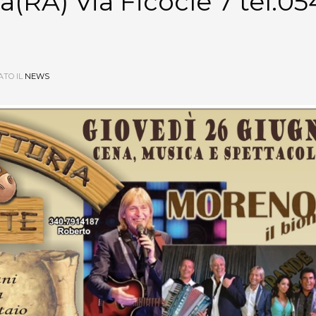
a(RA) Via Ficocle 7 tel.05
TO IL
NEWS