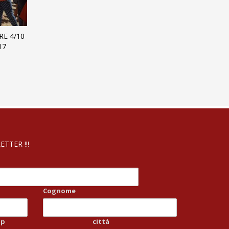
RE 4/10
17
TTER !!!
Cognome
ap
città