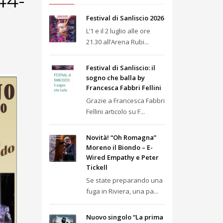
44-
Festival di Sanliscio 2026
L’1 e il 2 luglio alle ore
21.30 all’Arena Rubi...
Festival di Sanliscio: il
sogno che balla by
Francesca Fabbri Fellini
Grazie a Francesca Fabbri
Fellini articolo su F...
Novità! “Oh Romagna”
Moreno il Biondo – E-
Wired Empathy e Peter
Tickell
Se state preparando una
fuga in Riviera, una pa...
Nuovo singolo “La prima