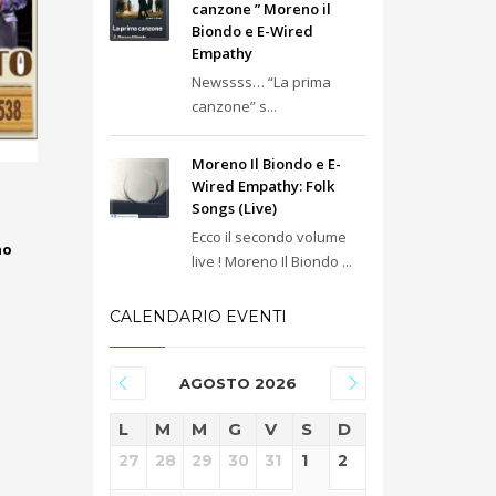
canzone ” Moreno il
Biondo e E-Wired
Empathy
Newssss… “La prima
canzone” s...
Moreno Il Biondo e E-
Wired Empathy: Folk
Songs (Live)
Ecco il secondo volume
no
live ! Moreno Il Biondo ...
CALENDARIO EVENTI
AGOSTO 2026
L
M
M
G
V
S
D
27
28
29
30
31
1
2