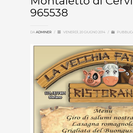
Montaletto di Cervi
965538
DA
ADMINER
/
VENERDÌ, 20 GIUGNO 2014
/
PUBBLICA