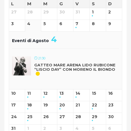
L
M
M
G
V
S
D
27
28
29
30
31
1
2
3
4
5
6
7
8
9
4
Eventi di Agosto
21:30
GATTEO MARE ARENA LIDO RUBICONE
“LISCIO DAY” CON MORENO IL BIONDO
10
11
12
13
14
15
16
17
18
19
20
21
22
23
24
25
26
27
28
29
30
31
1
2
3
4
5
6