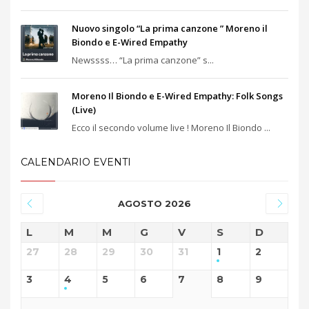
Nuovo singolo “La prima canzone ” Moreno il
Biondo e E-Wired Empathy
Newssss… “La prima canzone” s...
Moreno Il Biondo e E-Wired Empathy: Folk Songs
(Live)
Ecco il secondo volume live ! Moreno Il Biondo ...
CALENDARIO EVENTI
AGOSTO 2026
L
M
M
G
V
S
D
27
28
29
30
31
1
2
3
4
5
6
7
8
9