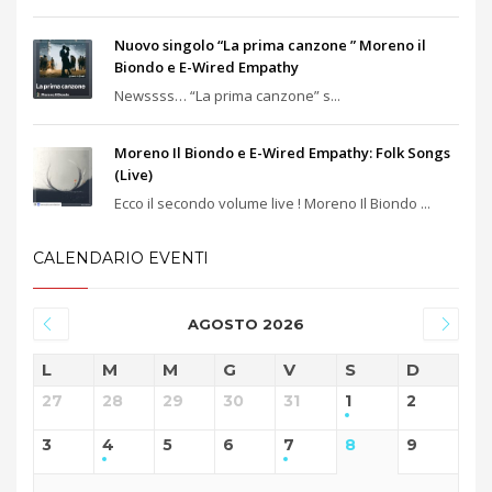
Nuovo singolo “La prima canzone ” Moreno il
Biondo e E-Wired Empathy
Newssss… “La prima canzone” s...
Moreno Il Biondo e E-Wired Empathy: Folk Songs
(Live)
Ecco il secondo volume live ! Moreno Il Biondo ...
CALENDARIO EVENTI
AGOSTO 2026
L
M
M
G
V
S
D
27
28
29
30
31
1
2
3
4
5
6
7
8
9