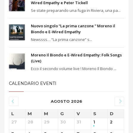
Wired Empathy e Peter Tickell
Se state preparando una fuga in Riviera, una pa...
Nuovo singolo “La prima canzone ” Moreno il
Biondo e E-Wired Empathy
Newssss… “La prima canzone” s...
Moreno Il Biondo e E-Wired Empathy: Folk Songs
(Live)
Ecco il secondo volume live ! Moreno Il Biondo ...
CALENDARIO EVENTI
AGOSTO 2026
L
M
M
G
V
S
D
27
28
29
30
31
1
2