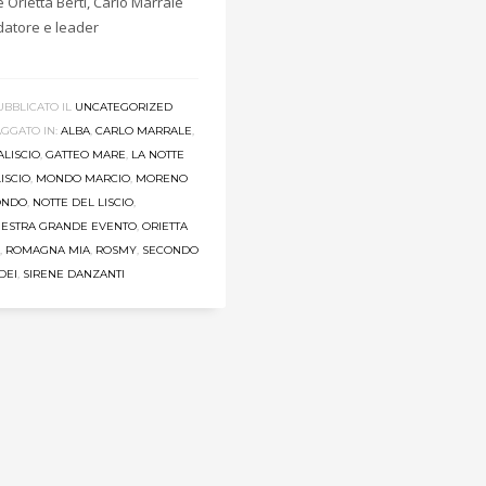
 Orietta Berti, Carlo Marrale
datore e leader
UBBLICATO IL
UNCATEGORIZED
AGGATO IN:
ALBA
,
CARLO MARRALE
,
ALISCIO
,
GATTEO MARE
,
LA NOTTE
ISCIO
,
MONDO MARCIO
,
MORENO
IONDO
,
NOTTE DEL LISCIO
,
ESTRA GRANDE EVENTO
,
ORIETTA
,
ROMAGNA MIA
,
ROSMY
,
SECONDO
DEI
,
SIRENE DANZANTI