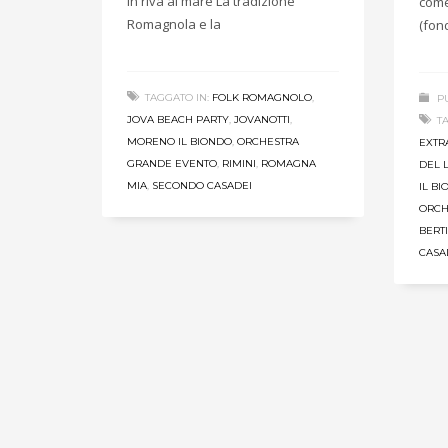
in riva al mare La tradizione
come
Romagnola e la
(fon
TAGGATO IN:
FOLK ROMAGNOLO
,
P
JOVA BEACH PARTY
,
JOVANOTTI
,
T
MORENO IL BIONDO
,
ORCHESTRA
EXTR
GRANDE EVENTO
,
RIMINI
,
ROMAGNA
DEL L
MIA
,
SECONDO CASADEI
IL B
ORCH
BERTI
CASA