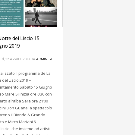
Notte del Liscio 15
gno 2019
Ì, 22 APRILE 2019
DA
ADMINER
cializzato il programma de La
 del Liscio 2019 –
ntamento Sabato 15 Giugno
o Mare Si inizia ore 6’30 con il
erto all’alba Sera ore 21’00
dini Don Guanella spettacolo
oreno il Biondo & Grande
to e Mirco Mariani &
liscio, che insieme ad artisti