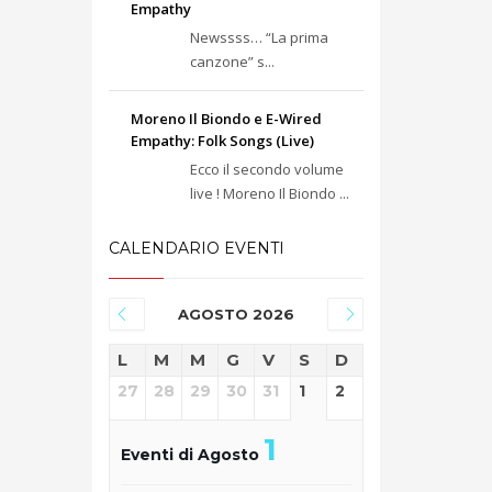
Empathy
Newssss… “La prima
canzone” s...
Moreno Il Biondo e E-Wired
Empathy: Folk Songs (Live)
Ecco il secondo volume
live ! Moreno Il Biondo ...
CALENDARIO EVENTI
AGOSTO 2026
L
M
M
G
V
S
D
27
28
29
30
31
1
2
1
Eventi di Agosto