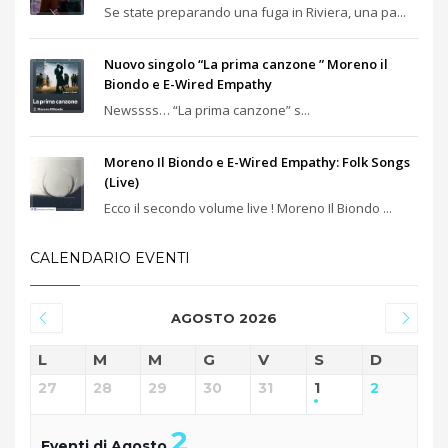
Se state preparando una fuga in Riviera, una pa...
Nuovo singolo “La prima canzone ” Moreno il
Biondo e E-Wired Empathy
Newssss… “La prima canzone” s...
Moreno Il Biondo e E-Wired Empathy: Folk Songs
(Live)
Ecco il secondo volume live ! Moreno Il Biondo ...
CALENDARIO EVENTI
AGOSTO 2026
L
M
M
G
V
S
D
27
28
29
30
31
1
2
2
Eventi di Agosto